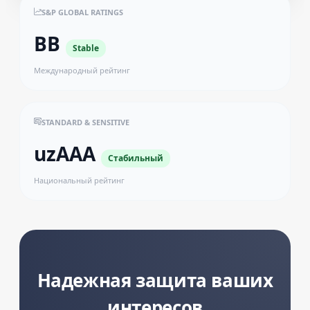
S&P GLOBAL RATINGS
BB
Stable
Международный рейтинг
STANDARD & SENSITIVE
uzAAA
Стабильный
Национальный рейтинг
Надежная защита ваших
интересов