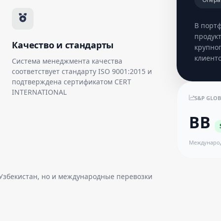
В порт
продук
Качество и стандарты
крупног
клиенто
Система менеджмента качества
соответствует стандарту ISO 9001:2015 и
подтверждена сертификатом CERT
INTERNATIONAL
S&P GLOB
BB
Междунаро
 Узбекистан, но и международные перевозки