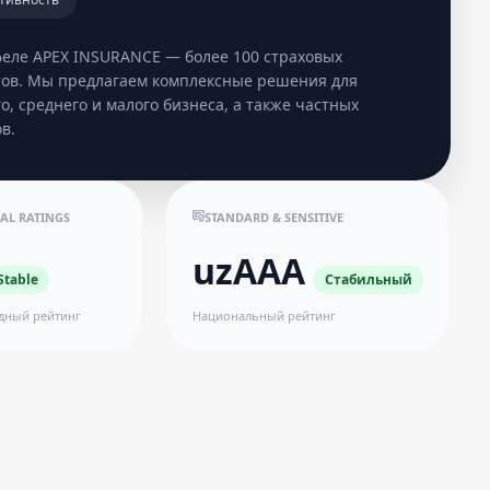
феле APEX INSURANCE — более 100 страховых
тов. Мы предлагаем комплексные решения для
о, среднего и малого бизнеса, а также частных
в.
AL RATINGS
STANDARD & SENSITIVE
uzAAA
Stable
Стабильный
дный рейтинг
Национальный рейтинг