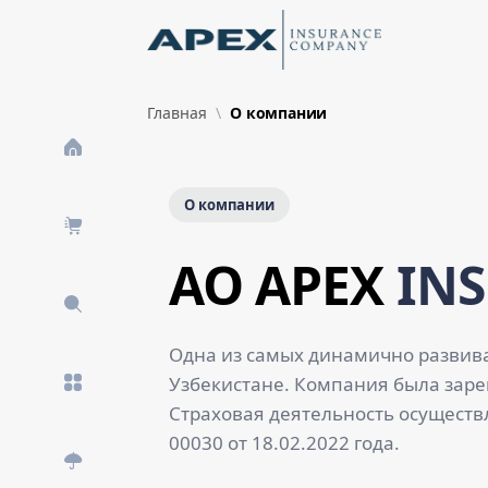
Skip to Main Content
New
Главная
О компании
О компании
AO APEX
IN
Одна из самых динамично развив
Узбекистане. Компания была зарег
Страховая деятельность осуществ
00030 от 18.02.2022 года.