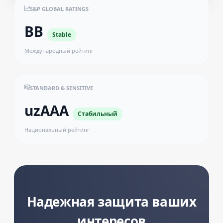
S&P GLOBAL RATINGS
BB
Stable
Международный рейтинг
STANDARD & SENSITIVE
uzAAA
Стабильный
Национальный рейтинг
Надежная защита ваших
интересов