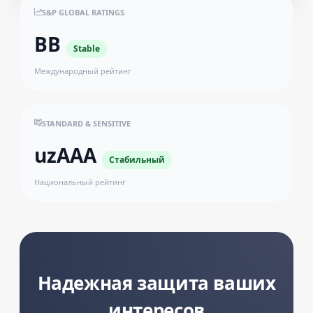
S&P GLOBAL RATINGS
BB
Stable
Международный рейтинг
STANDARD & SENSITIVE
uzAAA
Стабильный
Национальный рейтинг
Надежная защита ваших
интересов