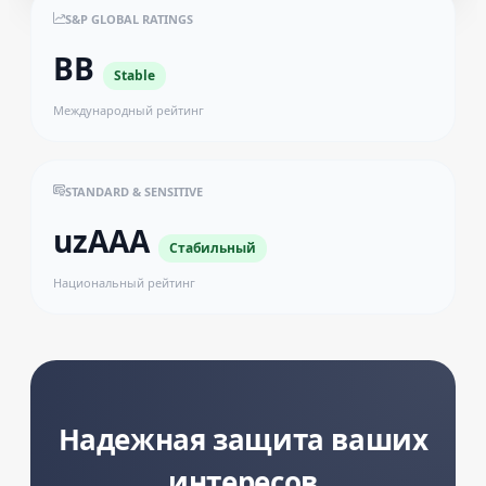
S&P GLOBAL RATINGS
BB
Stable
Международный рейтинг
STANDARD & SENSITIVE
uzAAA
Стабильный
Национальный рейтинг
Надежная защита ваших
интересов