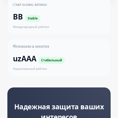
S&P GLOBAL RATINGS
BB
Stable
Международный рейтинг
STANDARD & SENSITIVE
uzAAA
Стабильный
Национальный рейтинг
Надежная защита ваших
интересов