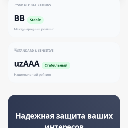
S&P GLOBAL RATINGS
BB
Stable
Международный рейтинг
STANDARD & SENSITIVE
uzAAA
Стабильный
Национальный рейтинг
Надежная защита ваших
интересов