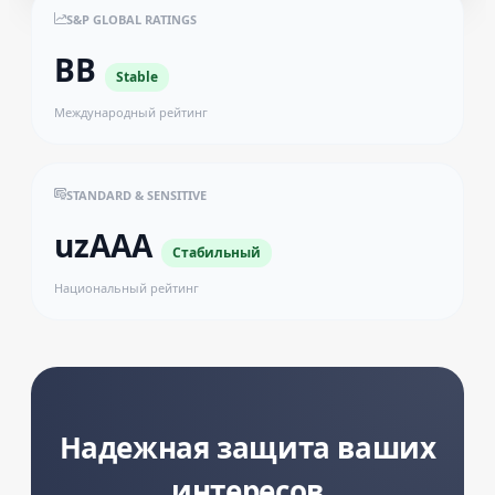
S&P GLOBAL RATINGS
BB
Stable
Международный рейтинг
STANDARD & SENSITIVE
uzAAA
Стабильный
Национальный рейтинг
Надежная защита ваших
интересов