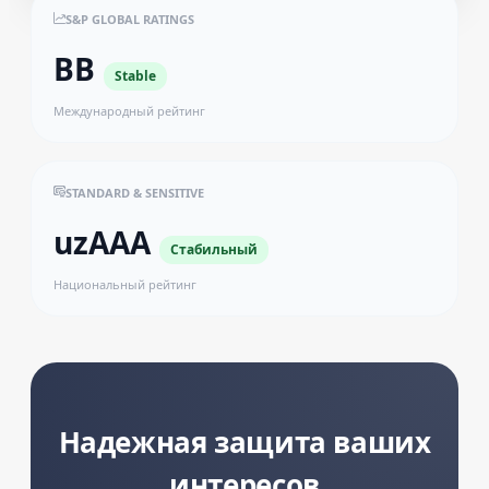
S&P GLOBAL RATINGS
BB
Stable
Международный рейтинг
STANDARD & SENSITIVE
uzAAA
Стабильный
Национальный рейтинг
Надежная защита ваших
интересов