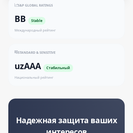
S&P GLOBAL RATINGS
BB
Stable
Международный рейтинг
STANDARD & SENSITIVE
uzAAA
Стабильный
Национальный рейтинг
Надежная защита ваших
интересов