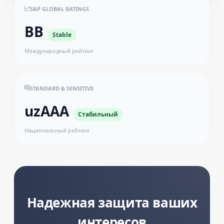
S&P GLOBAL RATINGS
BB
Stable
Международный рейтинг
STANDARD & SENSITIVE
uzAAA
Стабильный
Национальный рейтинг
Надежная защита ваших
интересов