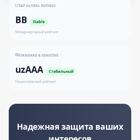
S&P GLOBAL RATINGS
BB
Stable
Международный рейтинг
STANDARD & SENSITIVE
uzAAA
Стабильный
Национальный рейтинг
Надежная защита ваших
интересов