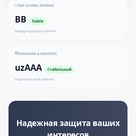
S&P GLOBAL RATINGS
BB
Stable
Международный рейтинг
STANDARD & SENSITIVE
uzAAA
Стабильный
Национальный рейтинг
Надежная защита ваших
интересов