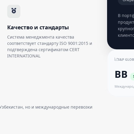
В порт
продук
Качество и стандарты
крупног
клиенто
Система менеджмента качества
соответствует стандарту ISO 9001:2015 и
подтверждена сертификатом CERT
INTERNATIONAL
S&P GLOB
BB
Междунаро
 Узбекистан, но и международные перевозки