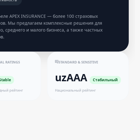
феле APEX INSURANCE — более 100 страховых
тов. Мы предлагаем комплексные решения для
о, среднего и малого бизнеса, а также частных
в.
AL RATINGS
STANDARD & SENSITIVE
uzAAA
Stable
Стабильный
дный рейтинг
Национальный рейтинг