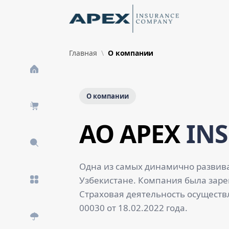
Skip to Main Content
New
Главная
О компании
О компании
AO APEX
IN
Одна из самых динамично развив
Узбекистане. Компания была зарег
Страховая деятельность осуществ
00030 от 18.02.2022 года.