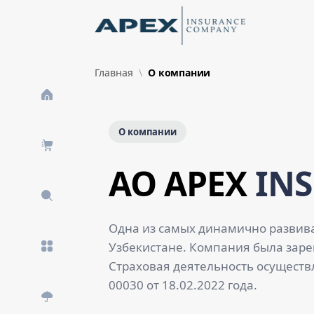
Skip to Main Content
New
Главная
О компании
О компании
AO APEX
IN
Одна из самых динамично развив
Узбекистане. Компания была зарег
Страховая деятельность осуществ
00030 от 18.02.2022 года.