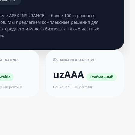
феле APEX INSURANCE — более 100 страховых
тов. Мы предлагаем комплексные решения для
о, среднего и малого бизнеса, а также частных
в.
AL RATINGS
STANDARD & SENSITIVE
uzAAA
Stable
Стабильный
дный рейтинг
Национальный рейтинг