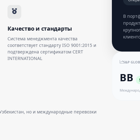
В порт
продук
Качество и стандарты
крупног
клиенто
Система менеджмента качества
соответствует стандарту ISO 9001:2015 и
подтверждена сертификатом CERT
INTERNATIONAL
S&P GLOB
BB
Междунаро
 Узбекистан, но и международные перевозки