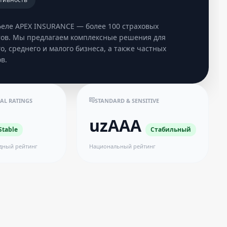
феле APEX INSURANCE — более 100 страховых
тов. Мы предлагаем комплексные решения для
о, среднего и малого бизнеса, а также частных
в.
AL RATINGS
STANDARD & SENSITIVE
uzAAA
Stable
Стабильный
дный рейтинг
Национальный рейтинг