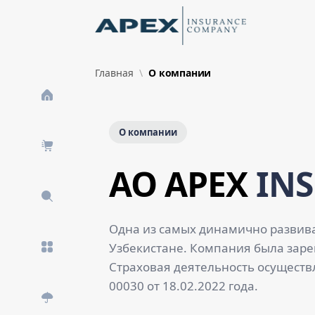
Skip to Main Content
New
Главная
О компании
О компании
AO APEX
IN
Одна из самых динамично развив
Узбекистане. Компания была зарег
Страховая деятельность осуществ
00030 от 18.02.2022 года.