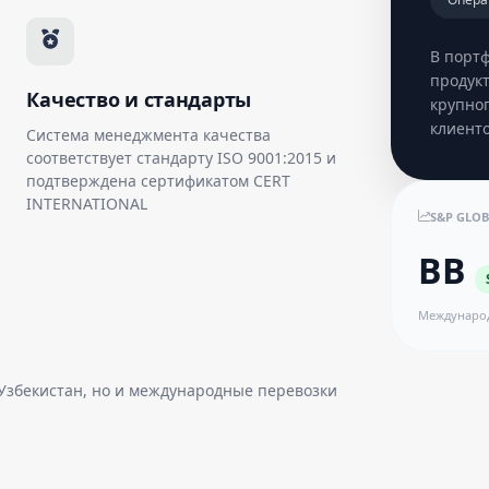
В порт
продук
Качество и стандарты
крупног
клиенто
Система менеджмента качества
соответствует стандарту ISO 9001:2015 и
подтверждена сертификатом CERT
INTERNATIONAL
S&P GLOB
BB
Междунаро
 Узбекистан, но и международные перевозки