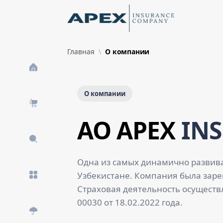
Skip to Main Content
New
Главная
О компании
О компании
AO APEX
IN
Одна из самых динамично развив
Узбекистане. Компания была зарег
Страховая деятельность осуществ
00030 от 18.02.2022 года.