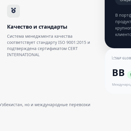
В порт
продук
Качество и стандарты
крупног
клиенто
Система менеджмента качества
соответствует стандарту ISO 9001:2015 и
подтверждена сертификатом CERT
INTERNATIONAL
S&P GLOB
BB
Междунаро
 Узбекистан, но и международные перевозки