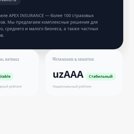
феле APEX INSURANCE — более 100 страховых
тов. Мы предлагаем комплексные решения для
о, среднего и малого бизнеса, а также частных
в.
AL RATINGS
STANDARD & SENSITIVE
uzAAA
Stable
Стабильный
дный рейтинг
Национальный рейтинг