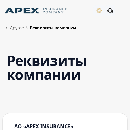
Skip to Main Content
New
Другое
Реквизиты компании
Реквизиты
What's New
компании
-
АО «APEX INSURANCE»