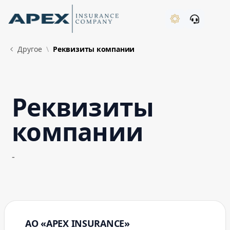
Skip to Main Content
New
Другое
Реквизиты компании
Реквизиты
What's New
компании
-
АО «APEX INSURANCE»