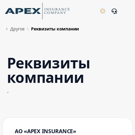
Skip to Main Content
New
Другое
Реквизиты компании
Реквизиты
What's New
компании
-
АО «APEX INSURANCE»