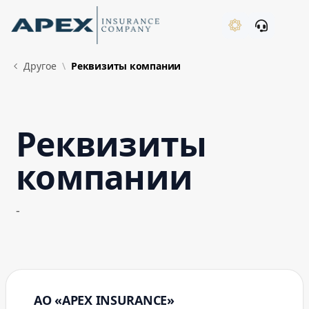
Skip to Main Content
New
Другое
Реквизиты компании
Реквизиты
What's New
компании
-
АО «APEX INSURANCE»