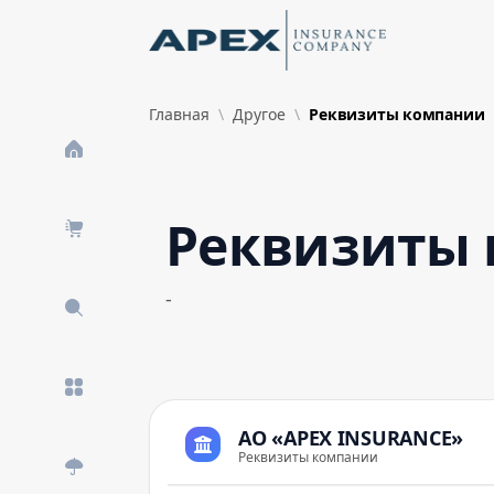
Skip to Main Content
New
Главная
Другое
Реквизиты компании
What's New
Реквизиты
-
АО «APEX INSURANCE»
Реквизиты компании