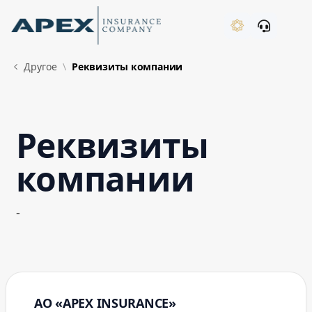
Skip to Main Content
New
Другое
Реквизиты компании
Реквизиты
What's New
компании
-
АО «APEX INSURANCE»