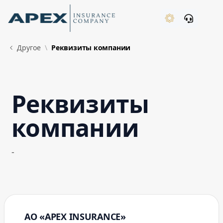
Skip to Main Content
New
Другое
Реквизиты компании
Реквизиты
What's New
компании
-
АО «APEX INSURANCE»