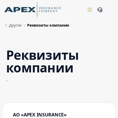
Skip to Main Content
New
Другое
Реквизиты компании
Реквизиты
What's New
компании
-
АО «APEX INSURANCE»