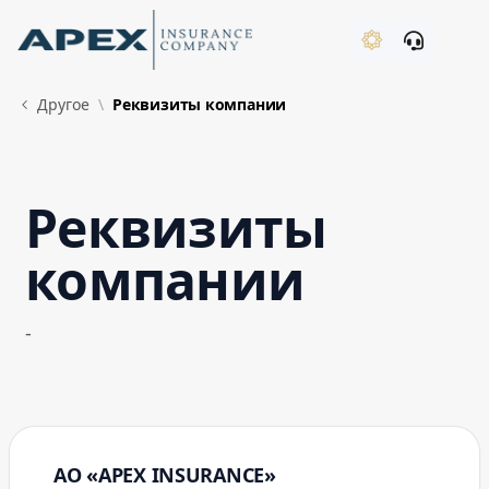
Skip to Main Content
New
Другое
Реквизиты компании
Реквизиты
What's New
компании
-
АО «APEX INSURANCE»