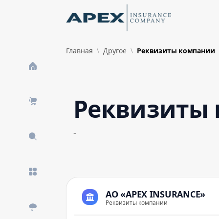
Skip to Main Content
New
Главная
Другое
Реквизиты компании
What's New
Реквизиты
-
АО «APEX INSURANCE»
Реквизиты компании