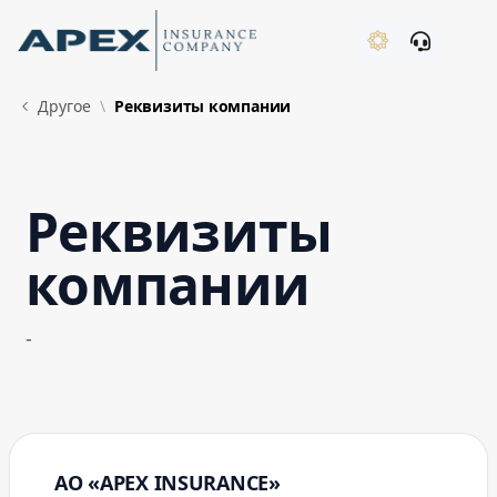
Skip to Main Content
New
Другое
Реквизиты компании
Реквизиты
What's New
компании
-
АО «APEX INSURANCE»