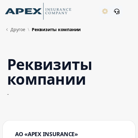
Skip to Main Content
New
Другое
Реквизиты компании
Реквизиты
What's New
компании
-
АО «APEX INSURANCE»