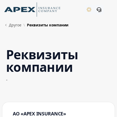
Skip to Main Content
New
Другое
Реквизиты компании
Реквизиты
What's New
компании
-
АО «APEX INSURANCE»