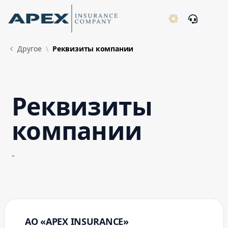
Skip to Main Content
New
Другое
Реквизиты компании
Реквизиты
What's New
компании
-
АО «APEX INSURANCE»