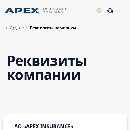
Skip to Main Content
New
Другое
Реквизиты компании
Реквизиты
What's New
компании
-
АО «APEX INSURANCE»