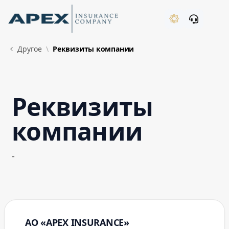
Skip to Main Content
New
Другое
Реквизиты компании
Реквизиты
What's New
компании
-
АО «APEX INSURANCE»