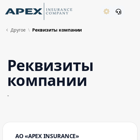
Skip to Main Content
New
Другое
Реквизиты компании
Реквизиты
What's New
компании
-
АО «APEX INSURANCE»