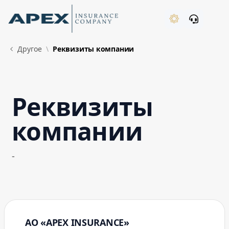
Skip to Main Content
New
Другое
Реквизиты компании
Реквизиты
What's New
компании
-
АО «APEX INSURANCE»