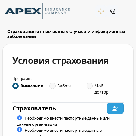
Skip to Main Content
New
Страхования от несчастных случаев и инфекционных
заболеваний
Условия страхования
What's New
Программа
owner_list_type
Внимание
Забота
Мой
доктор
Страхователь
Необходимо внести паспортные данные или
benef_list_type
данные организации
Необходимо внести паспортные данные