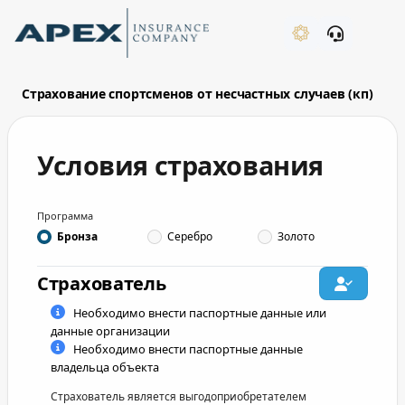
Skip to Main Content
New
Страхование спортсменов от несчастных случаев (кп)
Условия страхования
What's New
Программа
Бронза
Серебро
Золото
owner_list_type
Страхователь
Необходимо внести паспортные данные или
данные организации
Необходимо внести паспортные данные
benef_list_type
владельца объекта
Страхователь является выгодоприобретателем