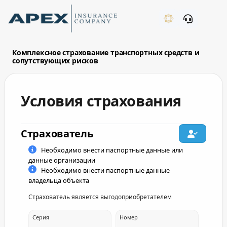
Skip to Main Content
New
Комплексное страхование транспортных средств и
сопутствующих рисков
Условия страхования
What's New
Страхователь
owner_list_type
Необходимо внести паспортные данные или
данные организации
Необходимо внести паспортные данные
владельца объекта
Страхователь является выгодоприобретателем
benef_list_type
Серия
Номер