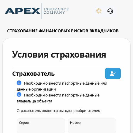
Skip to Main Content
New
СТРАХОВАНИЕ ФИНАНСОВЫХ РИСКОВ ВКЛАДЧИКОВ
Условия страхования
What's New
Страхователь
owner_list_type
Необходимо внести паспортные данные или
данные организации
Необходимо внести паспортные данные
владельца объекта
Страхователь является выгодоприобретателем
benef_list_type
Серия
Номер