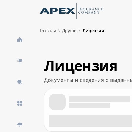
Skip to Main Content
New
Главная
Другое
Лицензии
What's New
Лицензия
Документы и сведения о выданн
Лицензия