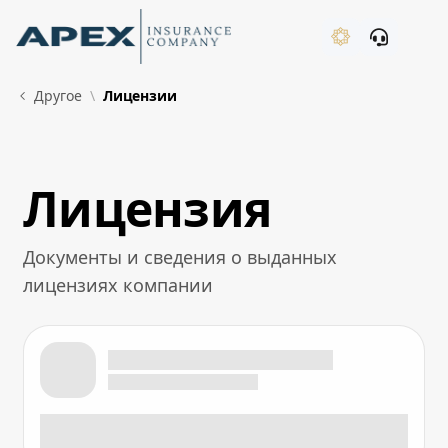
Skip to Main Content
New
Другое
Лицензии
Лицензия
What's New
Документы и сведения о выданных
лицензиях компании
Лицензия