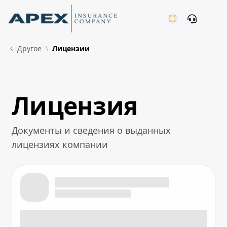
Skip to Main Content
New
Другое
Лицензии
Лицензия
What's New
Документы и сведения о выданных
лицензиях компании
Лицензия