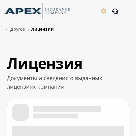
Skip to Main Content
New
Другое
Лицензии
Лицензия
What's New
Документы и сведения о выданных
лицензиях компании
Лицензия