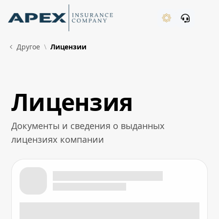
Skip to Main Content
New
Другое
Лицензии
Лицензия
What's New
Документы и сведения о выданных
лицензиях компании
Лицензия