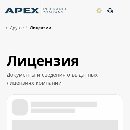
Skip to Main Content
New
Другое
Лицензии
Лицензия
What's New
Документы и сведения о выданных
лицензиях компании
Лицензия