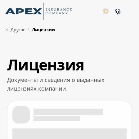
Skip to Main Content
New
Другое
Лицензии
Лицензия
What's New
Документы и сведения о выданных
лицензиях компании
Лицензия