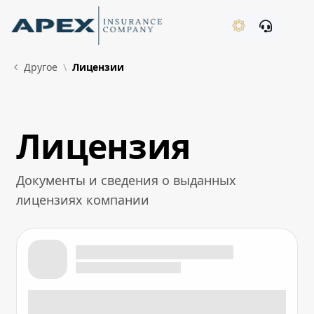
Skip to Main Content
New
Другое
Лицензии
Лицензия
What's New
Документы и сведения о выданных
лицензиях компании
Лицензия