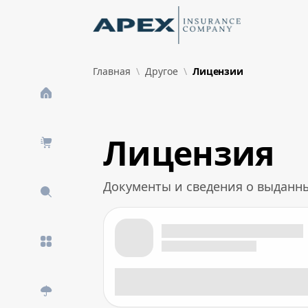
Skip to Main Content
New
Главная
Другое
Лицензии
What's New
Лицензия
Документы и сведения о выданн
Лицензия