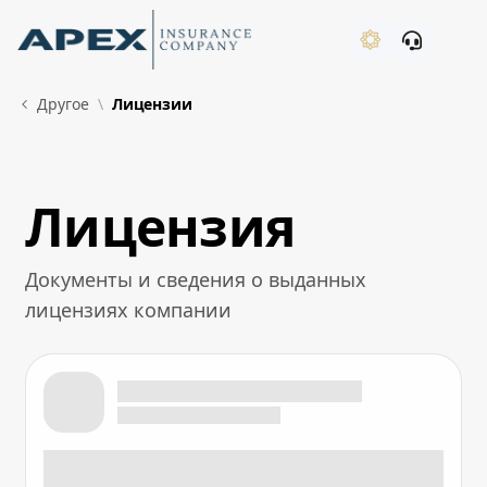
Skip to Main Content
New
Другое
Лицензии
Лицензия
What's New
Документы и сведения о выданных
лицензиях компании
Лицензия