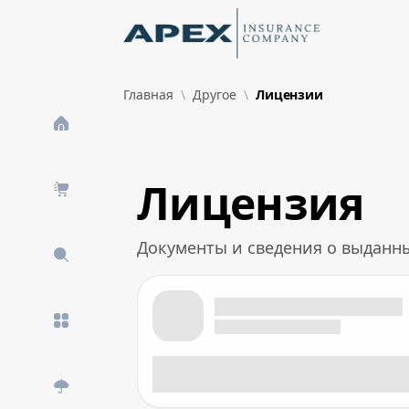
Skip to Main Content
New
Главная
Другое
Лицензии
What's New
Лицензия
Документы и сведения о выданн
Лицензия